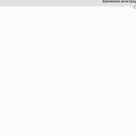
Временная регистраци
С