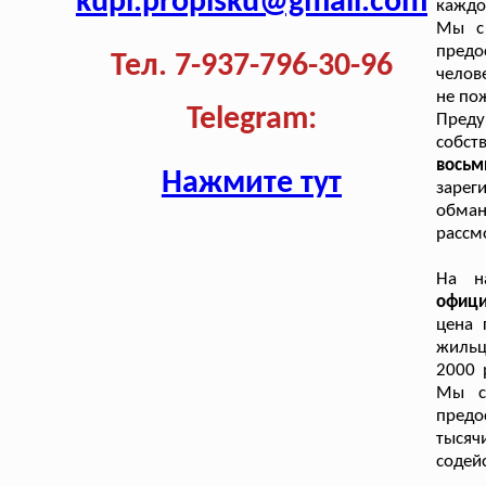
kupi.propisku@gmail.com
каждо
Мы с 
предо
Тел. 7-937-796-30-96
челов
не по
Telegram:
Преду
собст
вось
Нажмите тут
зарег
обман
рассм
На н
офици
цена 
жильц
2000 
Мы с
предо
тыся
содей