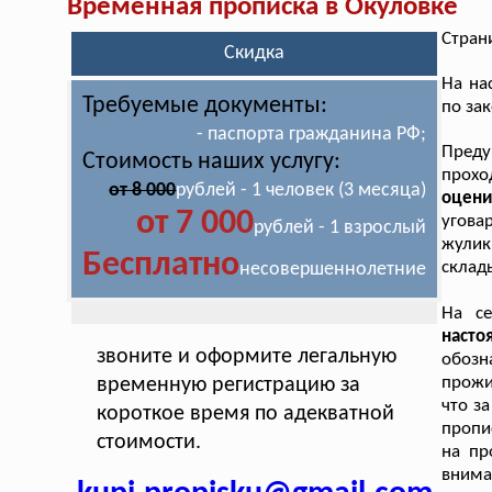
Временная прописка в Окуловке
Стран
Скидка
На на
Требуемые документы:
по за
- паспорта гражданина РФ;
Пред
Стоимость наших услугу:
прох
от 8 000
рублей - 1 человек (3 месяца)
оцен
от 7 000
угова
рублей - 1 взрослый
жулик
Бесплатно
склад
несовершеннолетние
На се
наст
звоните и оформите легальную
обоз
прожи
временную регистрацию за
что з
короткое время по адекватной
пропи
стоимости.
на пр
вним