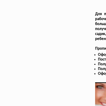
Для п
рабоч
больш
получ
садик
ребен
Пропи
Офо
Пост
Полу
Пол
Офо